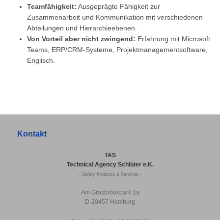
Teamfähigkeit:
Ausgeprägte Fähigkeit zur
Zusammenarbeit und Kommunikation mit verschiedenen
Abteilungen und Hierarchieebenen.
Von Vorteil aber nicht zwingend:
Erfahrung mit Microsoft
Teams, ERP/CRM-Systeme, Projektmanagementsoftware,
Englisch.
Kontakt
TAS
Technical Agency Schlüter e.K.
- Safety Products & Services -
Am Grasbrookpark 1a
D-20457 Hamburg