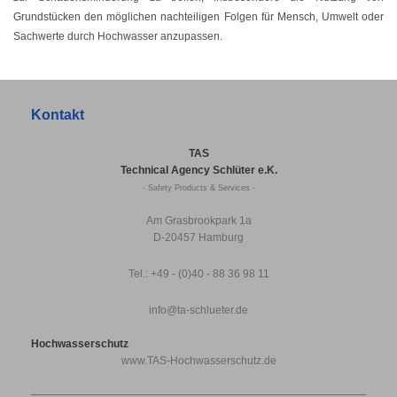
Grundstücken den möglichen nachteiligen Folgen für Mensch, Umwelt oder
Sachwerte durch Hochwasser anzupassen.
Kontakt
TAS
Technical Agency Schlüter e.K.
- Safety Products & Services -
Am Grasbrookpark 1a
D-20457 Hamburg
Tel.: +49 - (0)40 - 88 36 98 11
info@ta-schlueter.de
Hochwasserschutz
www.TAS-Hochwasserschutz.de