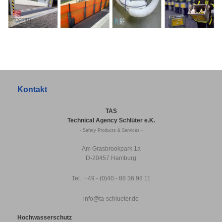
Kontakt
TAS
Technical Agency Schlüter e.K.
- Safety Products & Services -
Am Grasbrookpark 1a
D-20457 Hamburg
Tel.: +49 - (0)40 - 88 36 98 11
info@ta-schlueter.de
Hochwasserschutz