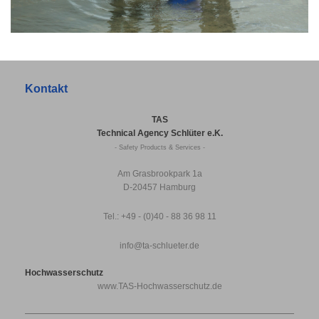
Kontakt
TAS
Technical Agency Schlüter e.K.
- Safety Products & Services -
Am Grasbrookpark 1a
D-20457 Hamburg
Tel.: +49 - (0)40 - 88 36 98 11
info@ta-schlueter.de
Hochwasserschutz
www.TAS-Hochwasserschutz.de