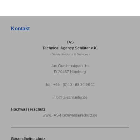
Kontakt
TAS
Technical Agency Schlüter e.K.
- Safety Products & Services -
Am Grasbrookpark 1a
D-20457 Hamburg
Tel.: +49 - (0)40 - 88 36 98 11
info@ta-schlueter.de
Hochwasserschutz
www.TAS-Hochwasserschutz.de
Gesundheitsschutz