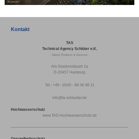
Kontakt
TAS
Technical Agency Schlüter e.K.
- Safety Products & Services -
Am Grasbrookpark 1a
D-20457 Hamburg
Tel.: +49 - (0)40 - 88 36 98 11
info@ta-schlueter.de
Hochwasserschutz
www.TAS-Hochwasserschutz.de
Gesundheitsschutz