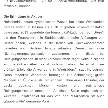
mit Erdölunternehmen, um so im Ölrückgewinnungsmarkt Fuß
fassen zu können.
Die Erfindung in Aktion
Hufschmids neues synthetisches Wachs hat seine Wirksamkeit
bereits sowohl in kleinen als auch in großen Anwendungsfällen
bewiesen: 2013 spendete die Firma LKW-Ladungen von „Pure",
die den Feuerwehren in Süddeutschland beim Aufsaugen von
Heizöl halfen, welches in die Keller von Hochwasseropfern
gelaufen war. Darüber hinaus arbeitete Deurex mit einer
Nichtregierungsorganisation zusammen, um diese bei
Reinigungsarbeiten im stark verschmutzten Niger-Delta in Nigeria
zu unterstützen. Aber das ist noch nicht alles: „Derzeit ist unser
größter Erfolg die Anwendung in Windrädern", sagt Hufschmid.
Denn moderne Windräder benötigen zur Schmierung große
Mengen an Öl, die auslaufen können. Ohne einen Ölbinder, der
Lecks abdichtet, können kosten- und zeitintensive
Reinigungsarbeiten entstehen. An dieser Stelle ergibt sich ein
weiteres Einsatzgebiet für das von den Mitarbeitern oft auch
„Zauberwatte" genannte Pure.