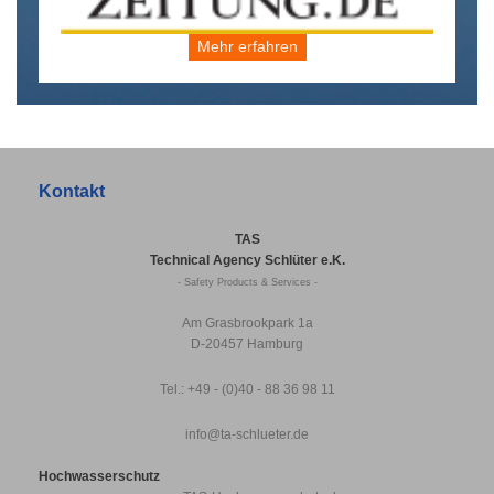
Mehr erfahren
Kontakt
TAS
Technical Agency Schlüter e.K.
- Safety Products & Services -
Am Grasbrookpark 1a
D-20457 Hamburg
Tel.: +49 - (0)40 - 88 36 98 11
info@ta-schlueter.de
Hochwasserschutz