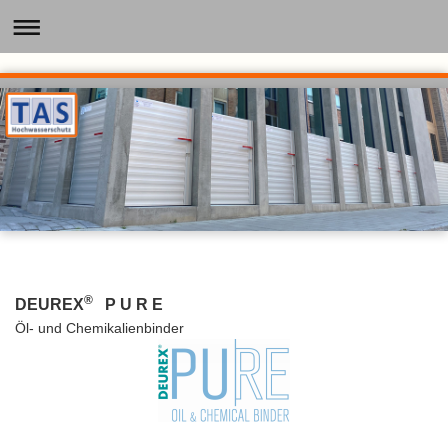
®
DEUREX
P U R E
Öl- und Chemikalienbinder